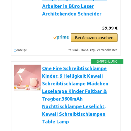
Arbeiter in Büro Leser
Architekenden Schneider
59,99 €
Bei Amazon ansehen
*
Preis inkl. MwSt., zzgl. Versandkosten
Anzeige
EMPFEHLUNG
One Fire Schreibtischlampe
Kinder, 9 Helligkeit Kawaii
Schreibtischlampe Mädchen
Leselampe Kinder Faltbar &
Tragbar,3600mAh
Nachttischlampe Leselicht,
Kawaii Schreibtischlampen
Table Lamp