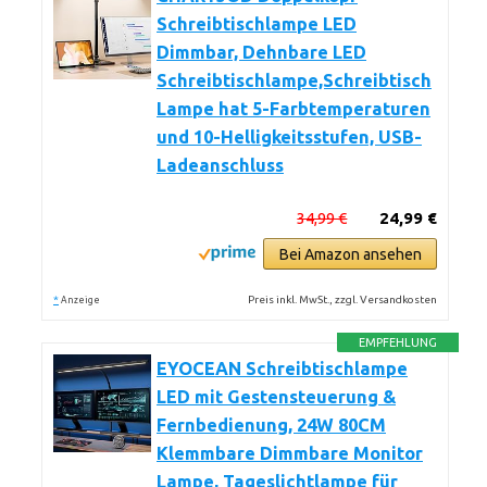
Schreibtischlampe LED
Dimmbar, Dehnbare LED
Schreibtischlampe,Schreibtisch
Lampe hat 5-Farbtemperaturen
und 10-Helligkeitsstufen, USB-
Ladeanschluss
34,99 €
24,99 €
Bei Amazon ansehen
*
Preis inkl. MwSt., zzgl. Versandkosten
Anzeige
EMPFEHLUNG
EYOCEAN Schreibtischlampe
LED mit Gestensteuerung &
Fernbedienung, 24W 80CM
Klemmbare Dimmbare Monitor
Lampe, Tageslichtlampe für