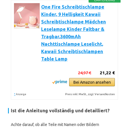
EMPFEHLUNG
One Fire Schreibtischlampe
Kinder, 9 Helligkeit Kawaii
Schreibtischlampe Mädchen
Leselampe Kinder Faltbar &
Tragbar,3600mAh
Nachttischlampe Leselicht,
Kawaii Schreibtischlampen
Table Lamp
24,97 €
21,22 €
Bei Amazon ansehen
*
Preis inkl. MwSt., zzgl. Versandkosten
Anzeige
Ist die Anleitung vollständig und detailliert?
Achte darauf, ob alle Teile mit Namen oder Bildern