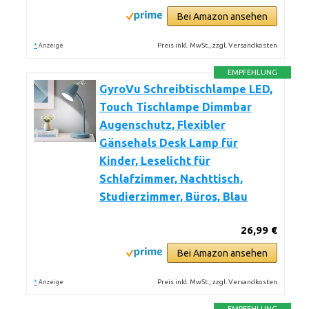
Bei Amazon ansehen
*
Preis inkl. MwSt., zzgl. Versandkosten
Anzeige
EMPFEHLUNG
GyroVu Schreibtischlampe LED,
Touch Tischlampe Dimmbar
Augenschutz, Flexibler
Gänsehals Desk Lamp für
Kinder, Leselicht für
Schlafzimmer, Nachttisch,
Studierzimmer, Büros, Blau
26,99 €
Bei Amazon ansehen
*
Preis inkl. MwSt., zzgl. Versandkosten
Anzeige