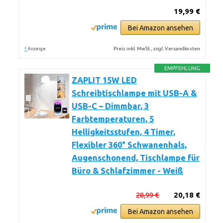
19,99 €
Bei Amazon ansehen
*
Preis inkl. MwSt., zzgl. Versandkosten
Anzeige
EMPFEHLUNG
ZAPLIT 15W LED
Schreibtischlampe mit USB-A &
USB-C – Dimmbar, 3
Farbtemperaturen, 5
Helligkeitsstufen, 4 Timer,
Flexibler 360° Schwanenhals,
Augenschonend, Tischlampe für
Büro & Schlafzimmer - Weiß
28,99 €
20,18 €
Bei Amazon ansehen