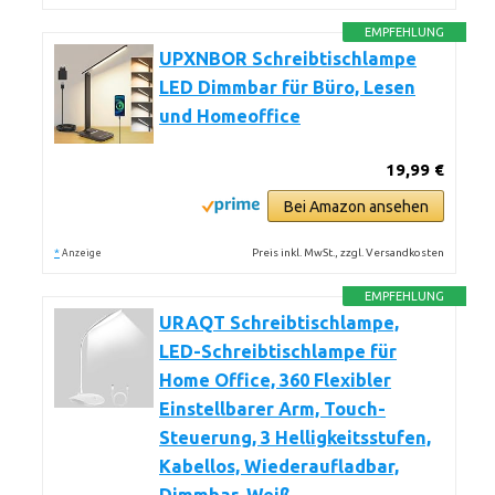
EMPFEHLUNG
UPXNBOR Schreibtischlampe
LED Dimmbar für Büro, Lesen
und Homeoffice
19,99 €
Bei Amazon ansehen
*
Preis inkl. MwSt., zzgl. Versandkosten
Anzeige
EMPFEHLUNG
URAQT Schreibtischlampe,
LED-Schreibtischlampe für
Home Office, 360 Flexibler
Einstellbarer Arm, Touch-
Steuerung, 3 Helligkeitsstufen,
Kabellos, Wiederaufladbar,