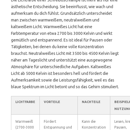
Die Lichtfarbe einer Schreibtischlampe ist mehr als nur eine
ästhetische Entscheidung. Sie beeinflusst, wie wach und
aufmerksam du dich fühlst. Grundsätzlich unterscheidet
man zwischen warmweißem, neutralweißem und
kaltweißem Licht. Warmweißes Licht hat eine
Farbtemperatur von etwa 2700 bis 3000 Kelvin und wirkt
gemütlich und entspannend. Es ist ideal für Pausen oder
Tätigkeiten, bei denen du keine volle Konzentration
brauchst. Neutralweißes Licht mit 3500 bis 4500 Kelvin liegt
näher am Tageslicht und unterstützt eine ausgewogene
Atmosphäre für unterschiedliche Aufgaben. Kaltweißes
Licht ab 5000 Kelvin ist besonders hell und fördert die
Aufmerksamkeit sowie die Leistungsfähigkeit, weil es das
blaue Spektrum im Licht betont und so das Gehirn stimuliert.
LICHTFARBE
VORTEILE
NACHTEILE
BEISPIEL
NUTZUN
Warmweiß
Fördert
Kann die
Lesen, kr
(2700-3000
Entspannung und
Konzentration
Pausen,