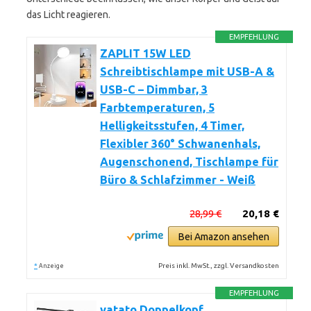
das Licht reagieren.
EMPFEHLUNG
ZAPLIT 15W LED
Schreibtischlampe mit USB-A &
USB-C – Dimmbar, 3
Farbtemperaturen, 5
Helligkeitsstufen, 4 Timer,
Flexibler 360° Schwanenhals,
Augenschonend, Tischlampe für
Büro & Schlafzimmer - Weiß
28,99 €
20,18 €
Bei Amazon ansehen
*
Preis inkl. MwSt., zzgl. Versandkosten
Anzeige
EMPFEHLUNG
vatato Doppelkopf