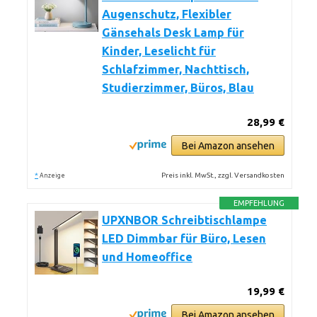
Augenschutz, Flexibler
Gänsehals Desk Lamp für
Kinder, Leselicht für
Schlafzimmer, Nachttisch,
Studierzimmer, Büros, Blau
28,99 €
Bei Amazon ansehen
*
Preis inkl. MwSt., zzgl. Versandkosten
Anzeige
EMPFEHLUNG
UPXNBOR Schreibtischlampe
LED Dimmbar für Büro, Lesen
und Homeoffice
19,99 €
Bei Amazon ansehen