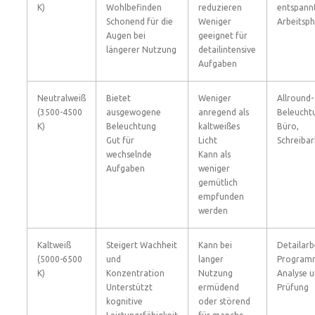
K)
Wohlbefinden
reduzieren
entspann
Schonend für die
Weniger
Arbeitsp
Augen bei
geeignet für
längerer Nutzung
detailintensive
Aufgaben
Neutralweiß
Bietet
Weniger
Allround-
(3500-4500
ausgewogene
anregend als
Beleucht
K)
Beleuchtung
kaltweißes
Büro,
Gut für
Licht
Schreibar
wechselnde
Kann als
Aufgaben
weniger
gemütlich
empfunden
werden
Kaltweiß
Steigert Wachheit
Kann bei
Detailarb
(5000-6500
und
langer
Programm
K)
Konzentration
Nutzung
Analyse 
Unterstützt
ermüdend
Prüfung
kognitive
oder störend