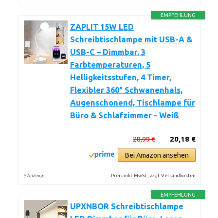
EMPFEHLUNG
ZAPLIT 15W LED
Schreibtischlampe mit USB-A &
USB-C – Dimmbar, 3
Farbtemperaturen, 5
Helligkeitsstufen, 4 Timer,
Flexibler 360° Schwanenhals,
Augenschonend, Tischlampe für
Büro & Schlafzimmer - Weiß
28,99 €
20,18 €
Bei Amazon ansehen
*
Preis inkl. MwSt., zzgl. Versandkosten
Anzeige
EMPFEHLUNG
UPXNBOR Schreibtischlampe