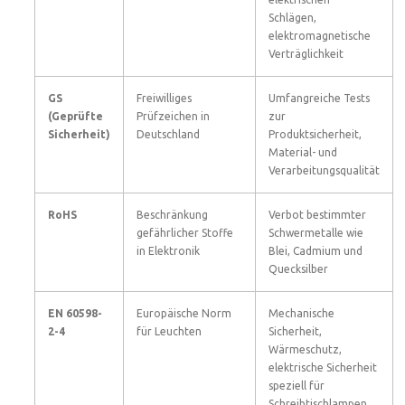
Schlägen,
elektromagnetische
Verträglichkeit
GS
Freiwilliges
Umfangreiche Tests
(Geprüfte
Prüfzeichen in
zur
Sicherheit)
Deutschland
Produktsicherheit,
Material- und
Verarbeitungsqualität
RoHS
Beschränkung
Verbot bestimmter
gefährlicher Stoffe
Schwermetalle wie
in Elektronik
Blei, Cadmium und
Quecksilber
EN 60598-
Europäische Norm
Mechanische
2-4
für Leuchten
Sicherheit,
Wärmeschutz,
elektrische Sicherheit
speziell für
Schreibtischlampen