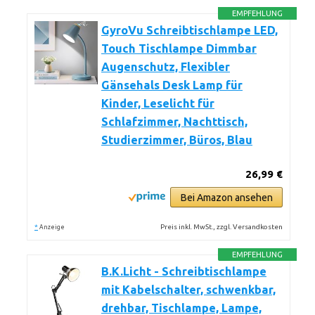
EMPFEHLUNG
GyroVu Schreibtischlampe LED,
Touch Tischlampe Dimmbar
Augenschutz, Flexibler
Gänsehals Desk Lamp für
Kinder, Leselicht für
Schlafzimmer, Nachttisch,
Studierzimmer, Büros, Blau
26,99 €
Bei Amazon ansehen
*
Preis inkl. MwSt., zzgl. Versandkosten
Anzeige
EMPFEHLUNG
B.K.Licht - Schreibtischlampe
mit Kabelschalter, schwenkbar,
drehbar, Tischlampe, Lampe,