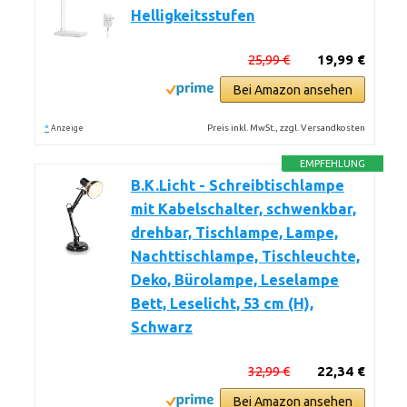
Helligkeitsstufen
25,99 €
19,99 €
Bei Amazon ansehen
*
Preis inkl. MwSt., zzgl. Versandkosten
Anzeige
EMPFEHLUNG
B.K.Licht - Schreibtischlampe
mit Kabelschalter, schwenkbar,
drehbar, Tischlampe, Lampe,
Nachttischlampe, Tischleuchte,
Deko, Bürolampe, Leselampe
Bett, Leselicht, 53 cm (H),
Schwarz
32,99 €
22,34 €
Bei Amazon ansehen