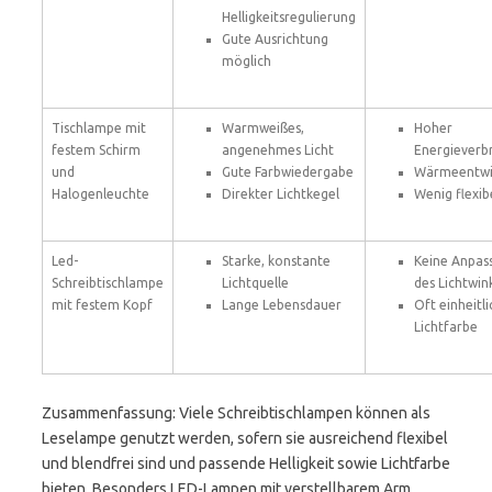
Helligkeitsregulierung
Gute Ausrichtung
möglich
Tischlampe mit
Warmweißes,
Hoher
festem Schirm
angenehmes Licht
Energieverb
und
Gute Farbwiedergabe
Wärmeentwi
Halogenleuchte
Direkter Lichtkegel
Wenig flexib
Led-
Starke, konstante
Keine Anpas
Schreibtischlampe
Lichtquelle
des Lichtwin
mit festem Kopf
Lange Lebensdauer
Oft einheitl
Lichtfarbe
Zusammenfassung: Viele Schreibtischlampen können als
Leselampe genutzt werden, sofern sie ausreichend flexibel
und blendfrei sind und passende Helligkeit sowie Lichtfarbe
bieten. Besonders LED-Lampen mit verstellbarem Arm