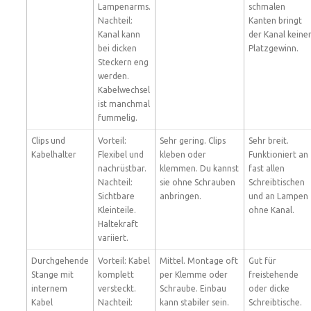
Lampenarms.
schmalen
Nachteil:
Kanten bringt
Kanal kann
der Kanal keine
bei dicken
Platzgewinn.
Steckern eng
werden.
Kabelwechsel
ist manchmal
fummelig.
Clips und
Vorteil:
Sehr gering. Clips
Sehr breit.
Kabelhalter
Flexibel und
kleben oder
Funktioniert an
nachrüstbar.
klemmen. Du kannst
fast allen
Nachteil:
sie ohne Schrauben
Schreibtischen
Sichtbare
anbringen.
und an Lampen
Kleinteile.
ohne Kanal.
Haltekraft
variiert.
Durchgehende
Vorteil: Kabel
Mittel. Montage oft
Gut für
Stange mit
komplett
per Klemme oder
freistehende
internem
versteckt.
Schraube. Einbau
oder dicke
Kabel
Nachteil:
kann stabiler sein.
Schreibtische.