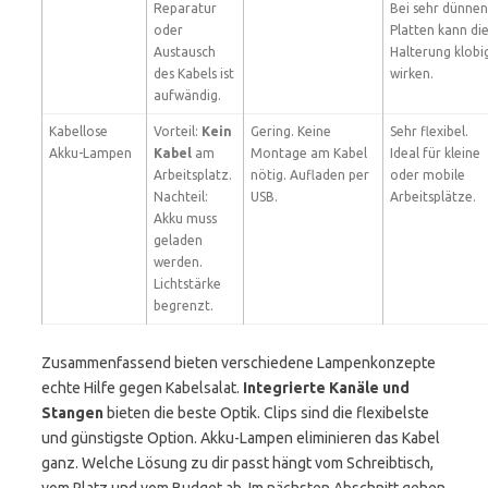
Reparatur
Bei sehr dünnen
oder
Platten kann di
Austausch
Halterung klobi
des Kabels ist
wirken.
aufwändig.
Kabellose
Vorteil:
Kein
Gering. Keine
Sehr flexibel.
Akku-Lampen
Kabel
am
Montage am Kabel
Ideal für kleine
Arbeitsplatz.
nötig. Aufladen per
oder mobile
Nachteil:
USB.
Arbeitsplätze.
Akku muss
geladen
werden.
Lichtstärke
begrenzt.
Zusammenfassend bieten verschiedene Lampenkonzepte
echte Hilfe gegen Kabelsalat.
Integrierte Kanäle und
Stangen
bieten die beste Optik. Clips sind die flexibelste
und günstigste Option. Akku-Lampen eliminieren das Kabel
ganz. Welche Lösung zu dir passt hängt vom Schreibtisch,