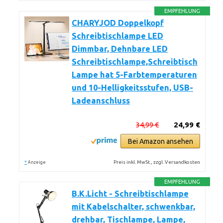
EMPFEHLUNG
CHARYJOD Doppelkopf
Schreibtischlampe LED
Dimmbar, Dehnbare LED
Schreibtischlampe,Schreibtisch
Lampe hat 5-Farbtemperaturen
und 10-Helligkeitsstufen, USB-
Ladeanschluss
34,99 €
24,99 €
Bei Amazon ansehen
*
Preis inkl. MwSt., zzgl. Versandkosten
Anzeige
EMPFEHLUNG
B.K.Licht - Schreibtischlampe
mit Kabelschalter, schwenkbar,
drehbar, Tischlampe, Lampe,