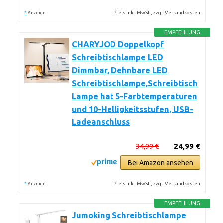
*
Preis inkl. MwSt., zzgl. Versandkosten
Anzeige
EMPFEHLUNG
CHARYJOD Doppelkopf
Schreibtischlampe LED
Dimmbar, Dehnbare LED
Schreibtischlampe,Schreibtisch
Lampe hat 5-Farbtemperaturen
und 10-Helligkeitsstufen, USB-
Ladeanschluss
34,99 €
24,99 €
Bei Amazon ansehen
*
Preis inkl. MwSt., zzgl. Versandkosten
Anzeige
EMPFEHLUNG
Jumoking Schreibtischlampe