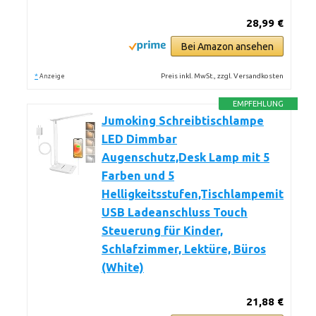
28,99 €
Bei Amazon ansehen
*
Preis inkl. MwSt., zzgl. Versandkosten
Anzeige
EMPFEHLUNG
Jumoking Schreibtischlampe
LED Dimmbar
Augenschutz,Desk Lamp mit 5
Farben und 5
Helligkeitsstufen,Tischlampemit
USB Ladeanschluss Touch
Steuerung für Kinder,
Schlafzimmer, Lektüre, Büros
(White)
21,88 €