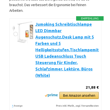
brauchst. Das verbessert die Ergonomie bei feinen
Arbeiten.
EMPFEHLUNG
Jumoking Schreibtischlampe
LED Dimmbar
Augenschutz,Desk Lamp mit 5
Farben und 5
Helligkeitsstufen,Tischlampemit
USB Ladeanschluss Touch
Steuerung für Kinder,
Schlafzimmer, Lektüre, Büros
(White)
21,88 €
Bei Amazon ansehen
*
Preis inkl. MwSt., zzgl. Versandkosten
Anzeige