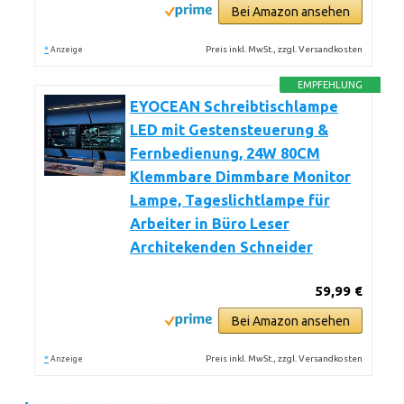
Bei Amazon ansehen
*
Preis inkl. MwSt., zzgl. Versandkosten
Anzeige
EMPFEHLUNG
EYOCEAN Schreibtischlampe
LED mit Gestensteuerung &
Fernbedienung, 24W 80CM
Klemmbare Dimmbare Monitor
Lampe, Tageslichtlampe für
Arbeiter in Büro Leser
Architekenden Schneider
59,99 €
Bei Amazon ansehen
*
Preis inkl. MwSt., zzgl. Versandkosten
Anzeige