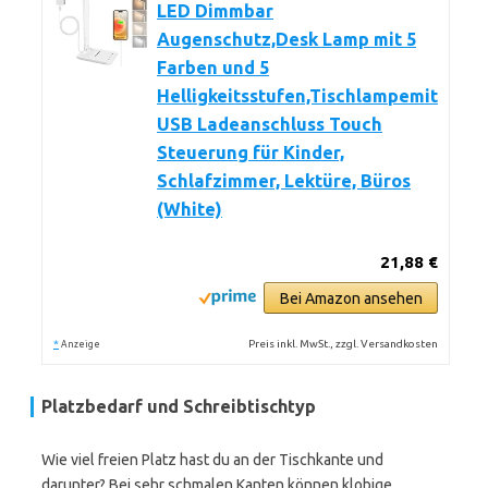
LED Dimmbar
Augenschutz,Desk Lamp mit 5
Farben und 5
Helligkeitsstufen,Tischlampemit
USB Ladeanschluss Touch
Steuerung für Kinder,
Schlafzimmer, Lektüre, Büros
(White)
21,88 €
Bei Amazon ansehen
*
Preis inkl. MwSt., zzgl. Versandkosten
Anzeige
Platzbedarf und Schreibtischtyp
Wie viel freien Platz hast du an der Tischkante und
darunter? Bei sehr schmalen Kanten können klobige