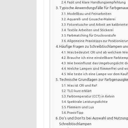
Fazit und klare Handlungsempfehlung
Typische Anwendungsfälle für farbgenau
Modellbau und Feinarbeiten
Aquarell- und Gouache-Malerei
Fotoretusche und Arbeit am kalibriert
Textile Arbeiten und Stickerei
Farbmatching für Druckvorstufe
Allgemeine Praxistipps zur Positionieru
Häufige Fragen zu Schreibtischlampen un
Was bedeutet CRI und ab welchem Wert
Brauche ich eine einstellbare Farbtemp
Wie beeinflusst das Umgebungslicht d
Welche Lampen sind flimmerfrei und wo
Wie teste ich eine Lampe vor dem Kauf
Technische Grundlagen zur Farbgenauigkeit
Was ist CRI und Ra?
TLCI kurz erklärt
Farbtemperatur (CCT) in Kelvin
Spektrale Leistungsdichte
Flimmern und Lux
Praxis-Tipp
Do’s und Don’ts bei Auswahl und Nutzun
Schreibtischlampen