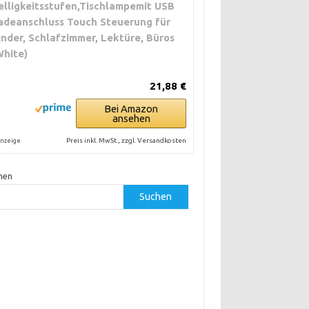
elligkeitsstufen,Tischlampemit USB
adeanschluss Touch Steuerung für
inder, Schlafzimmer, Lektüre, Büros
White)
21,88 €
Bei Amazon
ansehen
Preis inkl. MwSt., zzgl. Versandkosten
nzeige
hen
Suchen