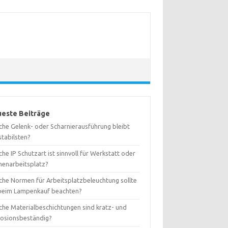
este Beiträge
che Gelenk- oder Scharnierausführung bleibt
stabilsten?
he IP Schutzart ist sinnvoll für Werkstatt oder
henarbeitsplatz?
che Normen für Arbeitsplatzbeleuchtung sollte
 beim Lampenkauf beachten?
che Materialbeschichtungen sind kratz- und
rosionsbeständig?