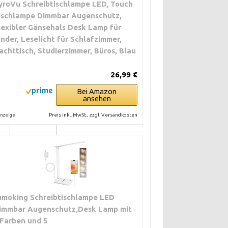
yroVu Schreibtischlampe LED, Touch
er
ischlampe Dimmbar Augenschutz,
lexibler Gänsehals Desk Lamp für
inder, Leselicht für Schlafzimmer,
achttisch, Studierzimmer, Büros, Blau
mittel bis
hoch
26,99 €
Bei Amazon
ansehen
niedrig bis
en
mittel
Preis inkl. MwSt., zzgl. Versandkosten
nzeige
umoking Schreibtischlampe LED
immbar Augenschutz,Desk Lamp mit
 Farben und 5