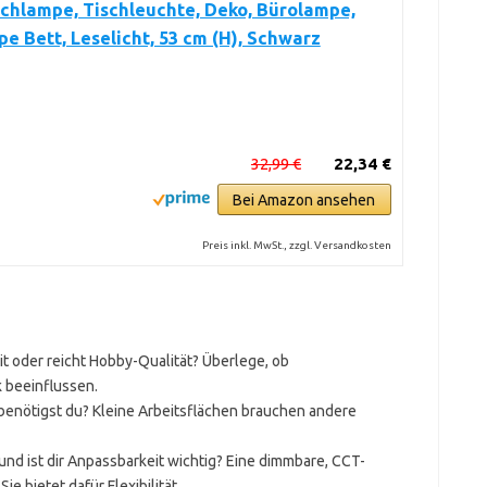
chlampe, Tischleuchte, Deko, Bürolampe,
e Bett, Leselicht, 53 cm (H), Schwarz
32,99 €
22,34 €
Bei Amazon ansehen
Preis inkl. MwSt., zzgl. Versandkosten
t oder reicht Hobby-Qualität? Überlege, ob
 beeinflussen.
 benötigst du? Kleine Arbeitsflächen brauchen andere
nd ist dir Anpassbarkeit wichtig? Eine dimmbare, CCT-
e bietet dafür Flexibilität.