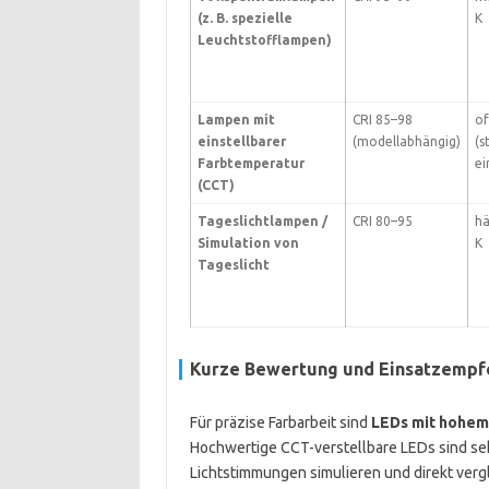
(z. B. spezielle
K
Leuchtstofflampen)
Lampen mit
CRI 85–98
of
einstellbarer
(modellabhängig)
(s
Farbtemperatur
ei
(CCT)
Tageslichtlampen /
CRI 80–95
hä
Simulation von
K
Tageslicht
Kurze Bewertung und Einsatzempf
Für präzise Farbarbeit sind
LEDs mit hohem
Hochwertige CCT-verstellbare LEDs sind seh
Lichtstimmungen simulieren und direkt verg