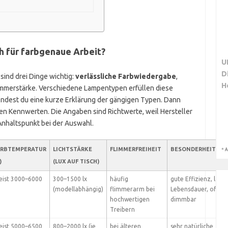
 für farbgenaue Arbeit?
U
D
 sind drei Dinge wichtig:
verlässliche Farbwiedergabe
,
H
mmerstärke. Verschiedene Lampentypen erfüllen diese
findest du eine kurze Erklärung der gängigen Typen. Dann
chen Kennwerten. Die Angaben sind Richtwerte, weil Hersteller
Anhaltspunkt bei der Auswahl.
ARBTEMPERATUR
LICHTSTÄRKE
FLIMMERFREIHEIT
BESONDERHEITEN
*
A
)
(LUX AUF TISCH)
ist 3000–6000
300–1500 lx
häufig
gute Effizienz, lang
(modellabhängig)
flimmerarm bei
Lebensdauer, oft
hochwertigen
dimmbar
Treibern
ist 5000–6500
800–2000 lx (je
bei älteren
sehr natürliche