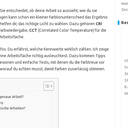
Welc
Zei
Sie entscheidet, ob deine Arbeit so aussieht, wie du sie
gen kann schon ein kleiner Farbtonunterschied das Ergebnis
Bes
lfen dir, das richtige Licht zu wählen. Dazu gehören
CRI
 Farbwiedergabe,
CCT
(Correlated Color Temperature) für die
 Arbeitsfläche.
fos. Du erfährst, welche Kennwerte wirklich zählen. Ich zeige
eine Arbeitsfläche richtig ausleuchtest. Dazu kommen Tipps
U
exionen und einfache Tests, mit denen du die Farbtreue vor
S
worauf du achten musst, damit Farben zuverlässig stimmen.
3
S
K
W
genaue Arbeit?
ng
itische Arbeiten?