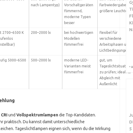
G
nach Lampentyp)
Vorschaltgeräten
Farbwiedergabe, ab
T
flimmernd,
größere Leuchten
F
moderne Typen
K
besser
N
t 2700–6500 K
200–2000 lx
bei hochwertigen
flexibel für
tufenlos
Modellen
verschiedene
nstellbar)
flimmerfrei
Arbeitsphasen und
Lichtbedingungen
ufig 5000–6500
500–2000 lx
moderne LED-
gut, um
Varianten meist
Tageslichtsituation
*
A
flimmerfrei
zu prüfen; ideal für
Abgleich mit
Außenlicht
ehlung
 CRI
und
Vollspektrumlampen
die Top-Kandidaten.
J
r praktisch. Du kannst damit unterschiedliche
D
leichen. Tageslichtlampen eignen sich, wenn du die Wirkung
5