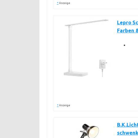
*
Anzeige
Lepro S
Farben &
*
Anzeige
B.K.Lich
schwenkb