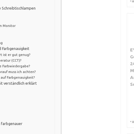
*
A
e Schreibtischlampen
en Monitor
ng
d Farbgenauigkeit
E
 ist er gut genug?
G
eratur (CCT)?
2
ie Farbwiedergabe?
M
rauf muss ich achten?
A
 auf Farbgenauigkeit?
 verständlich erklärt
S
*
A
g farbgenauer