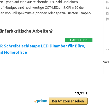
llen Typen auf eine ausreichende Lux-Zahl und einen
H
rofi-Budget sind hochwertige CCT-LEDs mit CRI ≥ 90 die
L
nen von Vollspektrum-Optionen oder spezialisierten Lampen
K
(
für farbkritische Arbeiten?
EMPFEHLUNG
 Schreibtischlampe LED Dimmbar für Büro,
*
A
nd Homeoffice
Suc
19,99 €
Bei Amazon ansehen