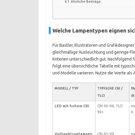
Ähnliche Beiträge:
Welche Lampentypen eignen sich
Für Bastler, Illustratoren und Grafikdesigner
gleichmäßige Ausleuchtung und geringe Fli
Kriterien unterschiedlich gut. Nachfolgend 
folgt eine übersichtliche Tabelle mit typis
und Modelle variieren. Nutze die Werte als 
MODELL / TYP
TYPISCHE CRI /
F
TLCI
(K
LED mit hohem CRI
CRI 90–98, TLCI
me
90+
K
Vollspektrumlampen
CRI 95–99
me