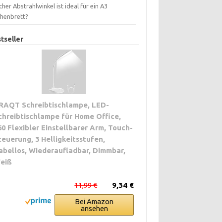
her Abstrahlwinkel ist ideal für ein A3
chenbrett?
tseller
RAQT Schreibtischlampe, LED-
chreibtischlampe für Home Office,
60 Flexibler Einstellbarer Arm, Touch-
teuerung, 3 Helligkeitsstufen,
abellos, Wiederaufladbar, Dimmbar,
eiß
11,99 €
9,34 €
Bei Amazon
ansehen