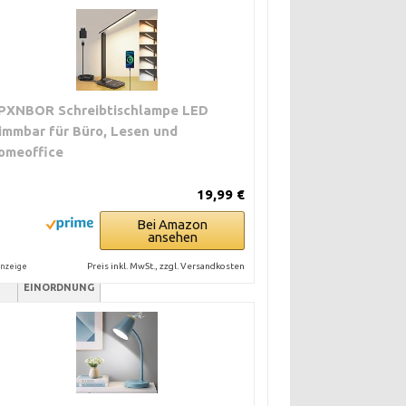
PXNBOR Schreibtischlampe LED
immbar für Büro, Lesen und
omeoffice
19,99 €
Bei Amazon
ansehen
PREISLICHE
Preis inkl. MwSt., zzgl. Versandkosten
nzeige
EINORDNUNG
e
mittel bis
hoch
mittel