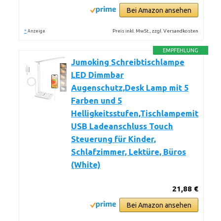
Bei Amazon ansehen
*
Preis inkl. MwSt., zzgl. Versandkosten
Anzeige
EMPFEHLUNG
Jumoking Schreibtischlampe
LED Dimmbar
Augenschutz,Desk Lamp mit 5
Farben und 5
Helligkeitsstufen,Tischlampemit
USB Ladeanschluss Touch
Steuerung für Kinder,
Schlafzimmer, Lektüre, Büros
(White)
21,88 €
Bei Amazon ansehen