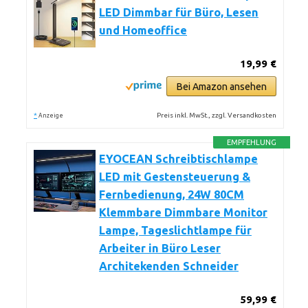
LED Dimmbar für Büro, Lesen
und Homeoffice
19,99 €
Bei Amazon ansehen
*
Preis inkl. MwSt., zzgl. Versandkosten
Anzeige
EMPFEHLUNG
EYOCEAN Schreibtischlampe
LED mit Gestensteuerung &
Fernbedienung, 24W 80CM
Klemmbare Dimmbare Monitor
Lampe, Tageslichtlampe für
Arbeiter in Büro Leser
Architekenden Schneider
59,99 €