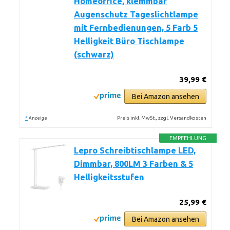
Homeoffice, klemmbar
Augenschutz Tageslichtlampe
mit Fernbedienungen, 5 Farb 5
Helligkeit Büro Tischlampe
(schwarz)
39,99 €
Bei Amazon ansehen
*
Preis inkl. MwSt., zzgl. Versandkosten
Anzeige
EMPFEHLUNG
Lepro Schreibtischlampe LED,
Dimmbar, 800LM 3 Farben & 5
Helligkeitsstufen
25,99 €
Bei Amazon ansehen