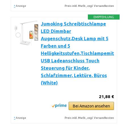
*
Preis inkl. MwSt., zzgl. Versandkosten
Anzeige
EMPFEHLUNG
Jumoking Schreibtischlampe
LED Dimmbar
Augenschutz,Desk Lamp mit 5
Farben und 5
Helligkeitsstufen,Tischlampemit
USB Ladeanschluss Touch
Steuerung für Kinder,
Schlafzimmer, Lektüre, Büros
(White)
21,88 €
Bei Amazon ansehen
*
Preis inkl. MwSt., zzgl. Versandkosten
Anzeige