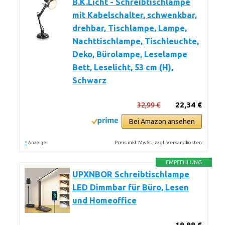
B.K.Licht - Schreibtischlampe
mit Kabelschalter, schwenkbar,
drehbar, Tischlampe, Lampe,
Nachttischlampe, Tischleuchte,
Deko, Bürolampe, Leselampe
Bett, Leselicht, 53 cm (H),
Schwarz
32,99 €
22,34 €
Bei Amazon ansehen
*
Preis inkl. MwSt., zzgl. Versandkosten
Anzeige
EMPFEHLUNG
UPXNBOR Schreibtischlampe
LED Dimmbar für Büro, Lesen
und Homeoffice
19,99 €