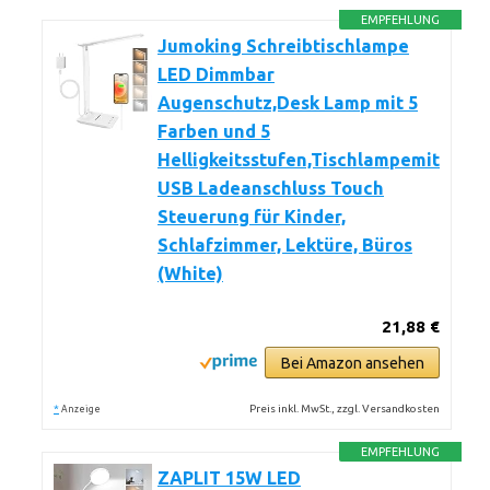
EMPFEHLUNG
Jumoking Schreibtischlampe
LED Dimmbar
Augenschutz,Desk Lamp mit 5
Farben und 5
Helligkeitsstufen,Tischlampemit
USB Ladeanschluss Touch
Steuerung für Kinder,
Schlafzimmer, Lektüre, Büros
(White)
21,88 €
Bei Amazon ansehen
*
Preis inkl. MwSt., zzgl. Versandkosten
Anzeige
EMPFEHLUNG
ZAPLIT 15W LED