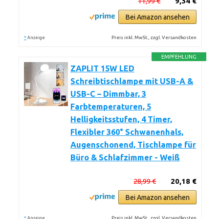
11,99 €
9,34 €
Bei Amazon ansehen
*
Preis inkl. MwSt., zzgl. Versandkosten
Anzeige
EMPFEHLUNG
ZAPLIT 15W LED
Schreibtischlampe mit USB-A &
USB-C – Dimmbar, 3
Farbtemperaturen, 5
Helligkeitsstufen, 4 Timer,
Flexibler 360° Schwanenhals,
Augenschonend, Tischlampe für
Büro & Schlafzimmer - Weiß
28,99 €
20,18 €
Bei Amazon ansehen
*
Preis inkl. MwSt., zzgl. Versandkosten
Anzeige