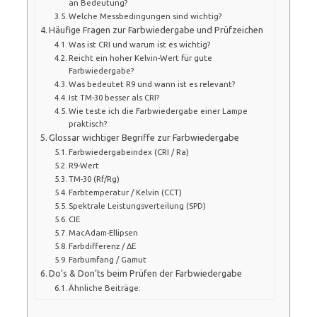
an Bedeutung?
Welche Messbedingungen sind wichtig?
Häufige Fragen zur Farbwiedergabe und Prüfzeichen
Was ist CRI und warum ist es wichtig?
Reicht ein hoher Kelvin-Wert für gute
Farbwiedergabe?
Was bedeutet R9 und wann ist es relevant?
Ist TM-30 besser als CRI?
Wie teste ich die Farbwiedergabe einer Lampe
praktisch?
Glossar wichtiger Begriffe zur Farbwiedergabe
Farbwiedergabeindex (CRI / Ra)
R9-Wert
TM-30 (Rf/Rg)
Farbtemperatur / Kelvin (CCT)
Spektrale Leistungsverteilung (SPD)
CIE
MacAdam-Ellipsen
Farbdifferenz / ΔE
Farbumfang / Gamut
Do’s & Don’ts beim Prüfen der Farbwiedergabe
Ähnliche Beiträge: