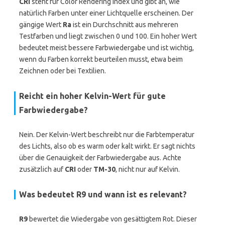
CRI
steht für Color Rendering Index und gibt an, wie
natürlich Farben unter einer Lichtquelle erscheinen. Der
gängige Wert
Ra
ist ein Durchschnitt aus mehreren
Testfarben und liegt zwischen 0 und 100. Ein hoher Wert
bedeutet meist bessere Farbwiedergabe und ist wichtig,
wenn du Farben korrekt beurteilen musst, etwa beim
Zeichnen oder bei Textilien.
Reicht ein hoher
Kelvin
-Wert für gute
Farbwiedergabe?
Nein. Der Kelvin-Wert beschreibt nur die Farbtemperatur
des Lichts, also ob es warm oder kalt wirkt. Er sagt nichts
über die Genauigkeit der Farbwiedergabe aus. Achte
zusätzlich auf
CRI
oder
TM-30
, nicht nur auf Kelvin.
Was bedeutet
R9
und wann ist es relevant?
R9
bewertet die Wiedergabe von gesättigtem Rot. Dieser