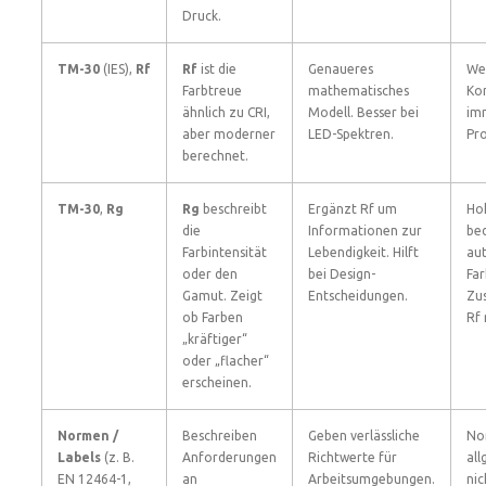
Druck.
TM-30
(IES),
Rf
Rf
ist die
Genaueres
We
Farbtreue
mathematisches
Ko
ähnlich zu CRI,
Modell. Besser bei
im
aber moderner
LED-Spektren.
Pr
berechnet.
TM-30
,
Rg
Rg
beschreibt
Ergänzt Rf um
Ho
die
Informationen zur
be
Farbintensität
Lebendigkeit. Hilft
au
oder den
bei Design-
Fa
Gamut. Zeigt
Entscheidungen.
Zu
ob Farben
Rf 
„kräftiger“
oder „flacher“
erscheinen.
Normen /
Beschreiben
Geben verlässliche
No
Labels
(z. B.
Anforderungen
Richtwerte für
all
EN 12464-1,
an
Arbeitsumgebungen.
nic