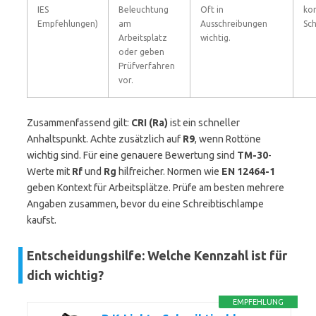
IES
Beleuchtung
Oft in
ko
Empfehlungen)
am
Ausschreibungen
Sch
Arbeitsplatz
wichtig.
oder geben
Prüfverfahren
vor.
Zusammenfassend gilt:
CRI (Ra)
ist ein schneller
Anhaltspunkt. Achte zusätzlich auf
R9
, wenn Rottöne
wichtig sind. Für eine genauere Bewertung sind
TM-30
-
Werte mit
Rf
und
Rg
hilfreicher. Normen wie
EN 12464-1
geben Kontext für Arbeitsplätze. Prüfe am besten mehrere
Angaben zusammen, bevor du eine Schreibtischlampe
kaufst.
Entscheidungshilfe: Welche Kennzahl ist für
dich wichtig?
EMPFEHLUNG