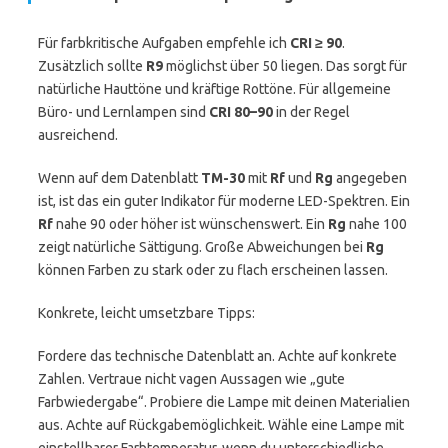
Für farbkritische Aufgaben empfehle ich
CRI ≥ 90
.
Zusätzlich sollte
R9
möglichst über 50 liegen. Das sorgt für
natürliche Hauttöne und kräftige Rottöne. Für allgemeine
Büro- und Lernlampen sind
CRI 80–90
in der Regel
ausreichend.
Wenn auf dem Datenblatt
TM-30
mit
Rf
und
Rg
angegeben
ist, ist das ein guter Indikator für moderne LED-Spektren. Ein
Rf
nahe 90 oder höher ist wünschenswert. Ein
Rg
nahe 100
zeigt natürliche Sättigung. Große Abweichungen bei
Rg
können Farben zu stark oder zu flach erscheinen lassen.
Konkrete, leicht umsetzbare Tipps:
Fordere das technische Datenblatt an. Achte auf konkrete
Zahlen. Vertraue nicht vagen Aussagen wie „gute
Farbwiedergabe“. Probiere die Lampe mit deinen Materialien
aus. Achte auf Rückgabemöglichkeit. Wähle eine Lampe mit