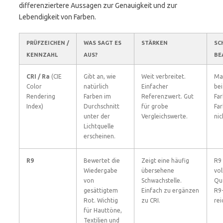
differenziertere Aussagen zur Genauigkeit und zur
Lebendigkeit von Farben.
PRÜFZEICHEN /
WAS SAGT ES
STÄRKEN
SC
KENNZAHL
AUS?
BE
CRI / Ra
(CIE
Gibt an, wie
Weit verbreitet.
Ma
Color
natürlich
Einfacher
bei
Rendering
Farben im
Referenzwert. Gut
Far
Index)
Durchschnitt
für grobe
Fa
unter der
Vergleichswerte.
nic
Lichtquelle
erscheinen.
R9
Bewertet die
Zeigt eine häufig
R9 
Wiedergabe
übersehene
vol
von
Schwachstelle.
Qua
gesättigtem
Einfach zu ergänzen
R9-
Rot. Wichtig
zu CRI.
rei
für Hauttöne,
Textilien und