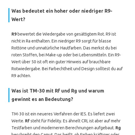
Was bedeutet ein hoher oder niedriger R9-
Wert?
R9
bewertet die Wiedergabe von gesättigtem Rot. R9 ist
nicht in Ra enthalten. Ein niedriger R9 sorgt für blasse
Rottöne und unnatürliche Hautfarben. Das merkst du bei
roten Stoffen, bei Make-up oder bei Lebensmitteln. Ein R9-
Wert über 50 ist oft ein guter Hinweis auf brauchbare
Rotwiedergabe. Bei Farbechtheit und Design solltest du auf
R9 achten.
Was ist TM-30 mit Rf und Rg und warum
gewinnt es an Bedeutung?
TM-30 ist ein neueres Verfahren der IES. Es liefert zwei
Werte.
Rf
steht für Fidelity. Es ähnelt CRI, ist aber auf mehr
Testfarben und moderneren Berechnungen aufgebaut.
Rg
beschreibt den Gamut. Das heißt, ob Farben kräftiger oder