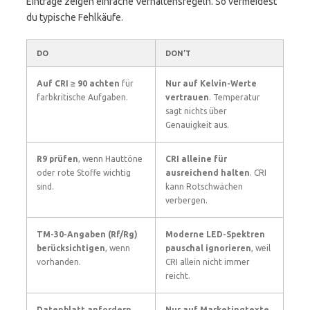
Einträge zeigen einfache Verhaltensregeln. So vermeidest
du typische Fehlkäufe.
DO
DON’T
Auf CRI ≥ 90 achten
für
Nur auf Kelvin-Werte
farbkritische Aufgaben.
vertrauen
. Temperatur
sagt nichts über
Genauigkeit aus.
R9 prüfen
, wenn Hauttöne
CRI alleine für
oder rote Stoffe wichtig
ausreichend halten
. CRI
sind.
kann Rotschwächen
verbergen.
TM-30-Angaben (Rf/Rg)
Moderne LED-Spektren
berücksichtigen
, wenn
pauschal ignorieren
, weil
vorhanden.
CRI allein nicht immer
reicht.
Datenblatt anfordern
Nur auf Marketingtexte