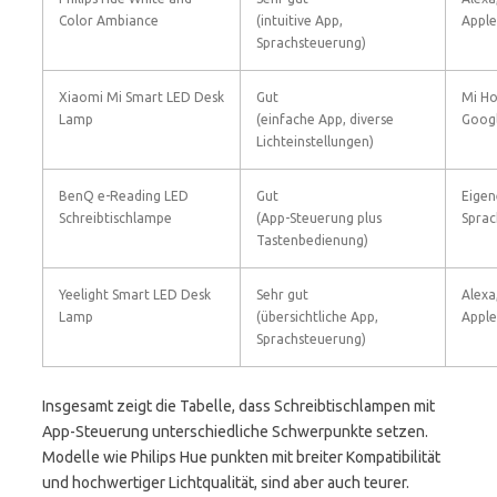
Color Ambiance
(intuitive App,
Appl
Sprachsteuerung)
Xiaomi Mi Smart LED Desk
Gut
Mi Ho
Lamp
(einfache App, diverse
Googl
Lichteinstellungen)
BenQ e-Reading LED
Gut
Eigen
Schreibtischlampe
(App-Steuerung plus
Sprac
Tastenbedienung)
Yeelight Smart LED Desk
Sehr gut
Alexa
Lamp
(übersichtliche App,
Appl
Sprachsteuerung)
Insgesamt zeigt die Tabelle, dass Schreibtischlampen mit
App-Steuerung unterschiedliche Schwerpunkte setzen.
Modelle wie Philips Hue punkten mit breiter Kompatibilität
und hochwertiger Lichtqualität, sind aber auch teurer.