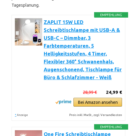
Tagesplanung.
EMPFEHLUNG
ZAPLIT 15W LED
Schreibtischlampe mit USB-A &
USB-C – Dimmbar, 3
Farbtemperaturen, 5
Helligkeitsstufen, 4 Timer,
Flexibler 360° Schwanenhals,
Augenschonend, Tischlampe für
Büro & Schlafzimmer - Weiß
28,99 €
24,99 €
Bei Amazon ansehen
*
Preis inkl. MwSt., zzgl. Versandkosten
Anzeige
EMPFEHLUNG
One Fire Schreibtischlampe