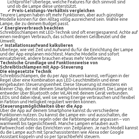
Lichtprofile? Überlege, welche Features für dich sinnvoll sind
und ob die Lampe diese unterstützt.
✔
Preis-Leistungs-Verhältnis vergleichen
Teurere Lampen haben oft mehr Funktionen, aber auch günstige
Modelle können für den Alltag völlig ausreichend sein. Wähle eine
Lampe, die zu deinem Budget passt.
✔
Energieverbrauch beachten
Schreibtischlampen mit LED-Technik sind oft energiesparend. Achte auf
einen niedrigen Verbrauch, das schont deinen Geldbeutel und die
Umwelt.
✔
Installationsaufwand kalkulieren
Überlege, wie viel Zeit und Aufwand du für die Einrichtung der Lampe
und der App einplanen möchtest. Manche Modelle sind sofort
einsatzbereit, andere brauchen etwas mehr Vorbereitung.
Technische Grundlage und Funktionsweise von
Schreibtischlampen mit App-Steuerung
Die eingesetzte Technik
Schreibtischlampen, die du per App steuern kannst, verfügen in der
Regel über eine Kombination aus LED-Leuchtmitteln und einer
eingebauten Steuerungseinheit. Diese Steuerung ist meistens ein
kleiner Chip, der mit deinem Smartphone kommuniziert. Die Lampe ist
entweder über Bluetooth oder WLAN mit deinem Gerät verbunden.
LEDs sind dabei ideal, weil sie wenig Energie verbrauchen und flexibel
in Farbton und Helligkeit reguliert werden können.
Steuerungsmöglichkeiten über die App
Über die App auf deinem Smartphone kannst du verschiedene
Funktionen nutzen. Du kannst die Lampe ein- und ausschalten, die
Helligkeit stufenlos regeln oder die Farbtemperatur anpassen – von
warmweiß bis tageslichtweiß. Manche Lampen erlauben auch
Farbwechsel oder das Einrichten von Zeitplänen. Je nach Modell kannst
du die Lampe auch mit Sprachassistenten wie Alexa oder Google
Assistant koppeln und so per Sprachbefehl steuern.