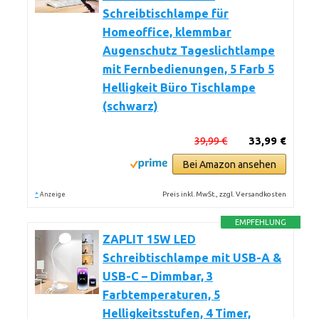
Schreibtischlampe für
Homeoffice, klemmbar
Augenschutz Tageslichtlampe
mit Fernbedienungen, 5 Farb 5
Helligkeit Büro Tischlampe
(schwarz)
39,99 €
33,99 €
Bei Amazon ansehen
*
Preis inkl. MwSt., zzgl. Versandkosten
Anzeige
EMPFEHLUNG
ZAPLIT 15W LED
Schreibtischlampe mit USB-A &
USB-C – Dimmbar, 3
Farbtemperaturen, 5
Helligkeitsstufen, 4 Timer,