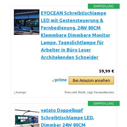
EMPFEHLUNG
EYOCEAN Schreibtischlampe
LED mit Gestensteuerung &
Fernbedienung, 24W 80CM
Klemmbare Dimmbare Monitor
Lampe, Tageslichtlampe für
Arbeiter in Büro Leser
Architekenden Schneider
59,99 €
Bei Amazon ansehen
*
Preis inkl. MwSt., zzgl. Versandkosten
Anzeige
EMPFEHLUNG
vatato Doppelkopf
Schreibtischlampe LED,
Dimmbar 24W 80CM