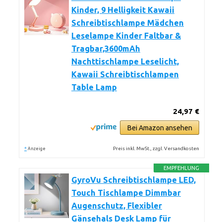
Kinder, 9 Helligkeit Kawaii
Schreibtischlampe Mädchen
Leselampe Kinder Faltbar &
Tragbar,3600mAh
Nachttischlampe Leselicht,
Kawaii Schreibtischlampen
Table Lamp
24,97 €
Bei Amazon ansehen
*
Preis inkl. MwSt., zzgl. Versandkosten
Anzeige
EMPFEHLUNG
GyroVu Schreibtischlampe LED,
Touch Tischlampe Dimmbar
Augenschutz, Flexibler
Gänsehals Desk Lamp für